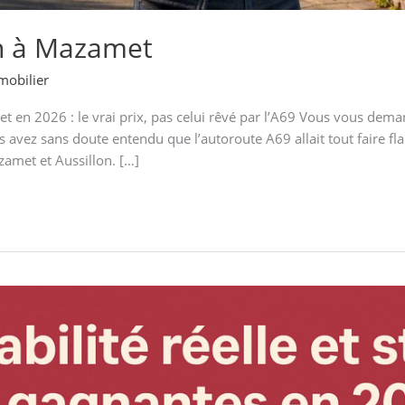
n à Mazamet
mobilier
 en 2026 : le vrai prix, pas celui rêvé par l’A69 Vous vous dem
avez sans doute entendu que l’autoroute A69 allait tout faire fl
azamet et Aussillon. […]