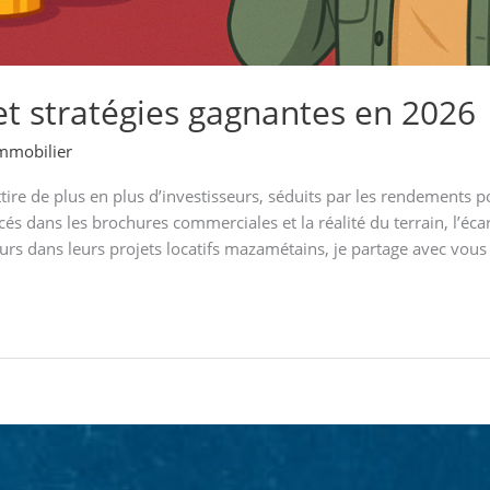
 et stratégies gagnantes en 2026
immobilier
ire de plus en plus d’investisseurs, séduits par les rendements po
cés dans les brochures commerciales et la réalité du terrain, l’éca
 dans leurs projets locatifs mazamétains, je partage avec vous 