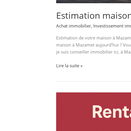
Estimation maiso
Achat immobilier
,
Investissement im
Estimation de votre maison à Mazamet
maison à Mazamet aujourd’hui ? Vous 
je suis conseiller immobilier ici, à M
Lire la suite »
Rentabilité
réelle
et
stratégies
gagnantes
en