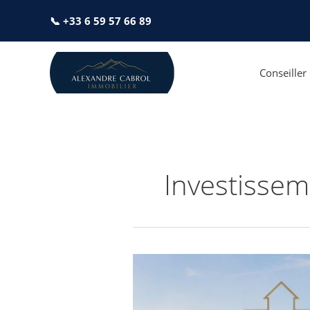
Aller
📞 +33 6 59 57 66 89
au
contenu
Conseille
Investissem
Estimation
maison
à