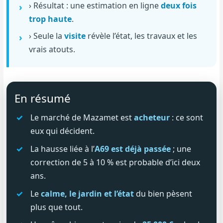
› Résultat : une estimation en ligne
deux fois
trop haute
.
› Seule la
visite
révèle l’état, les travaux et les
vrais atouts.
En résumé
Le marché de Mazamet est
acheteur
: ce sont
eux qui décident.
La hausse liée à l’
A69 est déjà passée
; une
correction de 5 à 10 % est probable d’ici deux
ans.
Le
calme, le jardin et l’état
du bien pèsent
plus que tout.