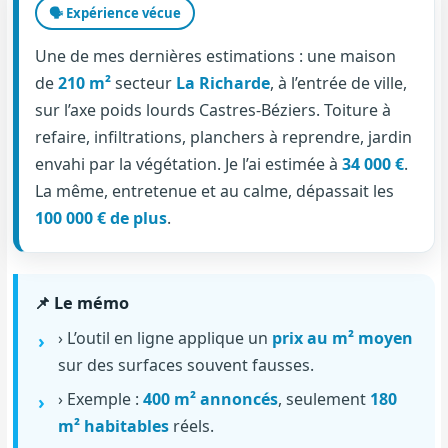
🗣️ Expérience vécue
Une de mes dernières estimations : une maison
de
210 m²
secteur
La Richarde
, à l’entrée de ville,
sur l’axe poids lourds Castres-Béziers. Toiture à
refaire, infiltrations, planchers à reprendre, jardin
envahi par la végétation. Je l’ai estimée à
34 000 €
.
La même, entretenue et au calme, dépassait les
100 000 € de plus
.
📌 Le mémo
› L’outil en ligne applique un
prix au m² moyen
sur des surfaces souvent fausses.
› Exemple :
400 m² annoncés
, seulement
180
m² habitables
réels.