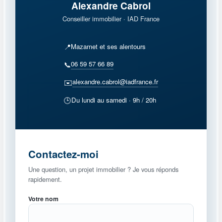
Alexandre Cabrol
Conseiller immobilier · IAD France
📍
Mazamet et ses alentours
06 59 57 66 89
📞
alexandre.cabrol@iadfrance.fr
✉️
🕒
Du lundi au samedi · 9h / 20h
Contactez-moi
Une question, un projet immobilier ? Je vous réponds
rapidement.
Votre nom