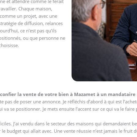
gne et attendre comme le ferait
ravailler. Chaque maison,
 comme un projet, avec une
stratégie de diffusion, relances
urd’hui, ce n’est pas qu’ils
positionnés, ou que personne ne
hoisisse.
confier la vente de votre bien à Mazamet à un mandataire 
nte pas de poser une annonce. Je réfléchis d’abord à qui est l’ache
i va se positionner. Je mets ensuite l’accent sur ce qui va le faire 
iciles. J’ai vendu dans le secteur des maisons qui demandaient b
le budget qui allait avec. Une vente réussie n’est jamais le fruit du