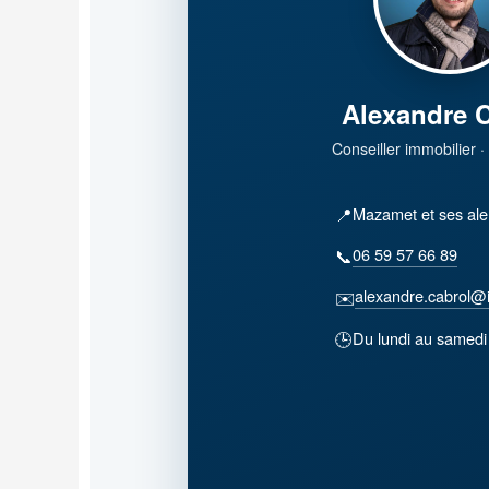
Alexandre 
Conseiller immobilier 
📍
Mazamet et ses ale
06 59 57 66 89
📞
alexandre.cabrol@i
✉️
🕒
Du lundi au samedi 