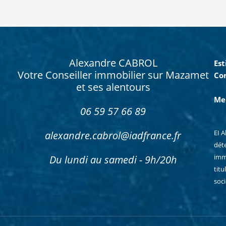
Alexandre CABROL
Es
Votre Conseiller immobilier sur Mazamet
Co
et ses alentours
Men
06 59 57 66 89
EI 
alexandre.cabrol@iadfrance.fr
dét
imm
Du lundi au samedi - 9h/20h
titu
soc